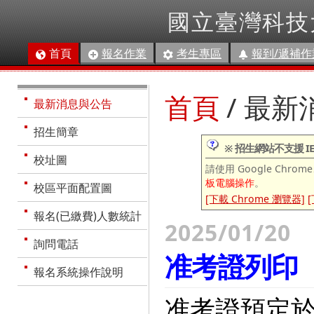
國立臺灣科技
首頁
報名作業
考生專區
報到/遞補作
首頁
/ 最
最新消息與公告
招生簡章
※ 招生網站不支援 IE
校址圖
請使用 Google Chrome
板電腦操作
。
校區平面配置圖
[下載 Chrome 瀏覽器]
[
報名(已繳費)人數統計
2025/01/20
詢問電話
准考證列印
報名系統操作說明
准考證預定於1