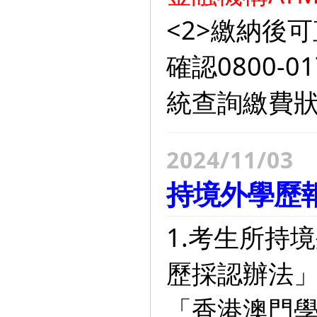
<2>繳納後
確認0800-
統查詢繳費
2024/11/03
持境外學歷
1.考生所持
歷採認辦法
「香港澳門