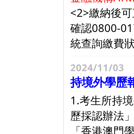
<2>繳納後
確認0800-
統查詢繳費
2024/11/03
持境外學歷
1.考生所持
歷採認辦法
「香港澳門