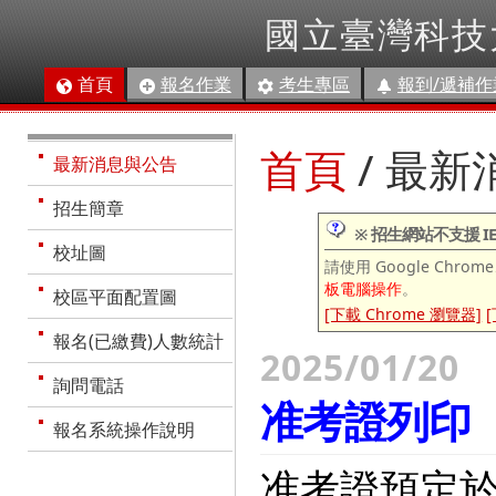
國立臺灣科技
首頁
報名作業
考生專區
報到/遞補作
首頁
/ 最
最新消息與公告
招生簡章
※ 招生網站不支援 IE
校址圖
請使用 Google Chrome
板電腦操作
。
校區平面配置圖
[下載 Chrome 瀏覽器]
[
報名(已繳費)人數統計
2025/01/20
詢問電話
准考證列印
報名系統操作說明
准考證預定於1